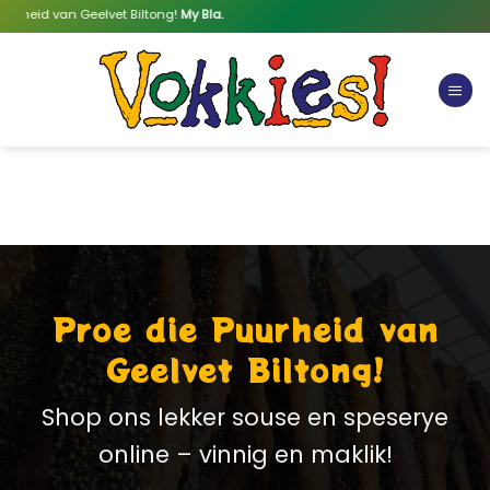
Skip
urheid van Geelvet Biltong!
My Bla.
to
content
Proe die Puurheid van
Geelvet Biltong!
Shop ons lekker souse en speserye
online – vinnig en maklik!