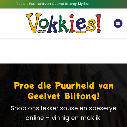
Skip
Proe die Puurheid van Geelvet Biltong!
My Bla.
to
content
Proe die Puurheid van
Geelvet Biltong!
Shop ons lekker souse en speserye
online – vinnig en maklik!