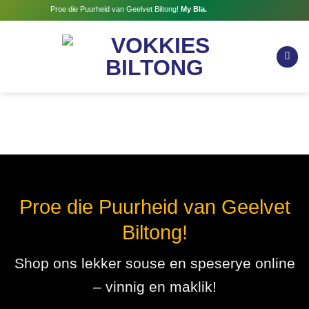
Skip
Proe die Puurheid van Geelvet Biltong!
My Bla.
to
content
Proe die Puurheid van Geelvet
Biltong!
Shop ons lekker souse en speserye online
– vinnig en maklik!