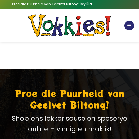
Skip
Proe die Puurheid van Geelvet Biltong!
My Bla.
to
content
Proe die Puurheid van
Geelvet Biltong!
Shop ons lekker souse en speserye
online – vinnig en maklik!