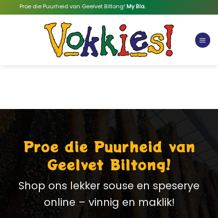
Skip
Proe die Puurheid van Geelvet Biltong!
My Bla.
to
content
Proe die Puurheid van
Geelvet Biltong!
Shop ons lekker souse en speserye
online – vinnig en maklik!